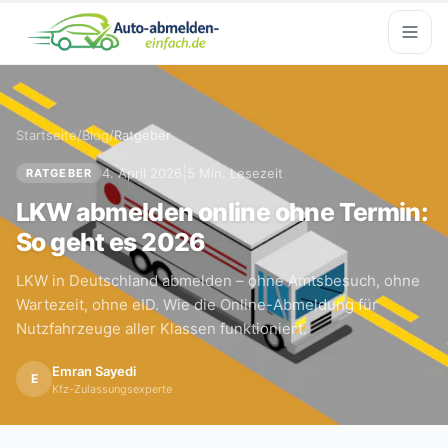
Startseite
/
Blog
/
Ratgeber
|
4. April 2026
5 Min. Lesezeit
RATGEBER
LKW abmelden online ohne Termin:
So geht es 2026
LKW in Deutschland abmelden – ohne Amtsbesuch, ohne
Wartezeit, ohne eID. Wie die Online-Abmeldung für
Nutzfahrzeuge aller Klassen funktioniert.
Emran Sayedi
E
Kfz-Zulassungsexperte