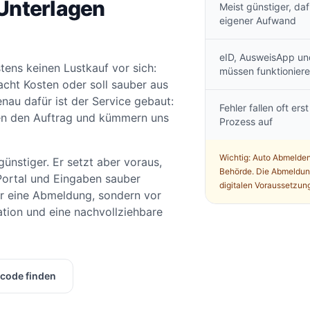
Unterlagen
Meist günstiger, daf
eigener Aufwand
eID, AusweisApp un
tens keinen Lustkauf vor sich:
müssen funktionier
acht Kosten oder soll sauber aus
u dafür ist der Service gebaut:
Fehler fallen oft erst
üfen den Auftrag und kümmern uns
Prozess auf
Wichtig: Auto Abmelden 
ünstiger. Er setzt aber voraus,
Behörde. Die Abmeldung
Portal und Eingaben sauber
digitalen Voraussetzung
nur eine Abmeldung, sondern vor
tion und eine nachvollziehbare
scode finden