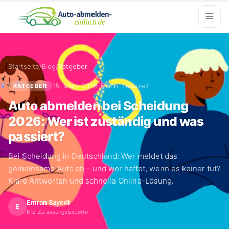
Startseite
/
Blog
/
Ratgeber
|
15. März 2026
5 Min. Lesezeit
RATGEBER
Auto abmelden bei Scheidung
2026: Wer ist zuständig und was
passiert?
Bei Scheidung in Deutschland: Wer meldet das
gemeinsame Auto ab – und wer haftet, wenn es keiner tut?
Klare Antworten und schnelle Online-Lösung.
Emran Sayedi
E
Kfz-Zulassungsexperte