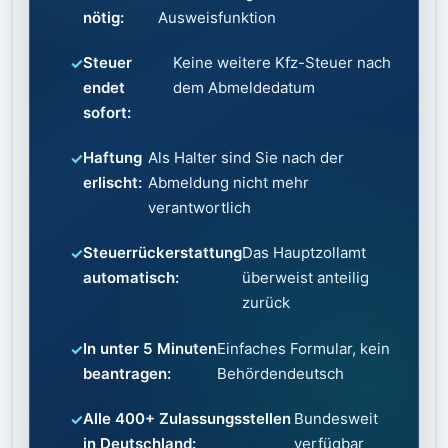
nötig:
Ausweisfunktion
Steuer
Keine weitere Kfz-Steuer nach
endet
dem Abmeldedatum
sofort:
Haftung
Als Halter sind Sie nach der
erlischt:
Abmeldung nicht mehr
verantwortlich
Steuerrückerstattung
Das Hauptzollamt
automatisch:
überweist anteilig
zurück
In unter 5 Minuten
Einfaches Formular, kein
beantragen:
Behördendeutsch
Alle 400+ Zulassungsstellen
Bundesweit
in Deutschland:
verfügbar