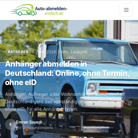
Startseite
/
Blog
/
Ratgeber
|
4. April 2026
5 Min. Lesezeit
RATGEBER
Anhänger abmelden in
Deutschland: Online, ohne Termin,
ohne eID
Anhänger, Auflieger oder Wohnanhänger abmelden? In
Deutschland geht das vollständig online – ohne Termin,
ohne eID, für alle Anhängertypen.
Emran Sayedi
E
Kfz-Zulassungsexperte