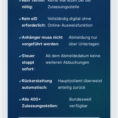
Kein Termin
Keine Wartezeit bei der
nötig:
Zulassungsstelle
Kein eID
Vollständig digital ohne
erforderlich:
Online-Ausweisfunktion
Anhänger muss nicht
Abmeldung nur
vorgeführt werden:
über Unterlagen
Steuer
Ab dem Abmeldedatum keine
stoppt
weiteren Abbuchungen
sofort:
Rückerstattung
Hauptzollamt überweist
automatisch:
anteilig zurück
Alle 400+
Bundesweit
Zulassungsstellen:
verfügbar