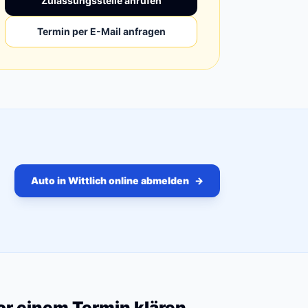
Zulassungsstelle anrufen
Termin per E-Mail anfragen
Auto in Wittlich online abmelden
→
vor einem Termin klären