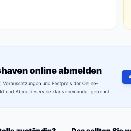
shaven online abmelden
A
f, Voraussetzungen und Festpreis der Online-
t und Abmeldeservice klar voneinander getrennt.
telle zuständig?
Das sollten Sie 