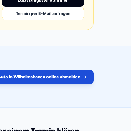
Zulassungsstelle anrufen
Termin per E-Mail anfragen
uto in Wilhelmshaven online abmelden
→
vor einem Termin klären