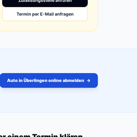
Zulassungsstelle anrufen
Termin per E-Mail anfragen
Auto in Überlingen online abmelden
→
vor einem Termin klären