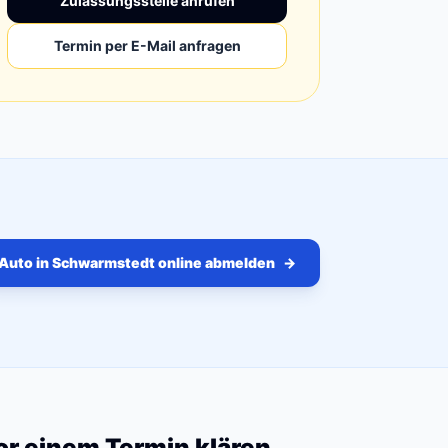
Zulassungsstelle anrufen
Termin per E-Mail anfragen
Auto in Schwarmstedt online abmelden
→
vor einem Termin klären