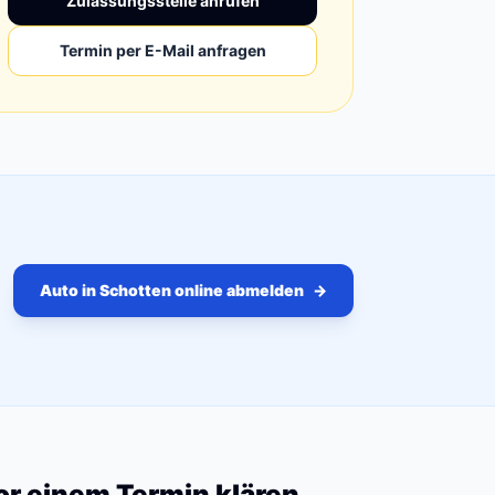
Zulassungsstelle anrufen
Termin per E-Mail anfragen
Auto in Schotten online abmelden
→
vor einem Termin klären