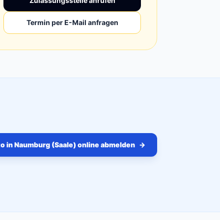
Zulassungsstelle anrufen
Termin per E-Mail anfragen
o in Naumburg (Saale) online abmelden
→