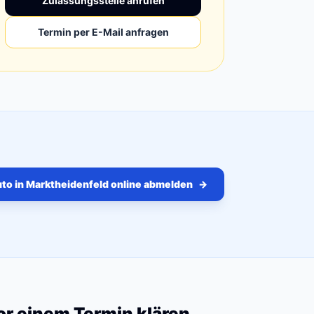
Zulassungsstelle anrufen
Termin per E-Mail anfragen
to in Marktheidenfeld online abmelden
→
vor einem Termin klären