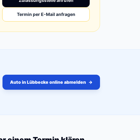
Zulassungsstelle anrufen
Termin per E-Mail anfragen
Auto in Lübbecke online abmelden
→
vor einem Termin klären