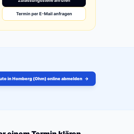
Zulassungsstelle anrufen
Termin per E-Mail anfragen
uto in Homberg (Ohm) online abmelden
→
vor einem Termin klären