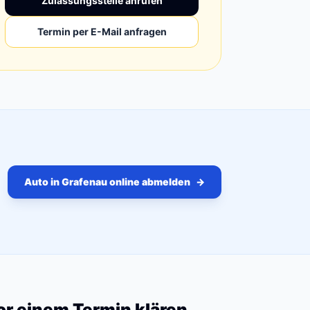
Zulassungsstelle anrufen
Termin per E-Mail anfragen
Auto in Grafenau online abmelden
→
vor einem Termin klären