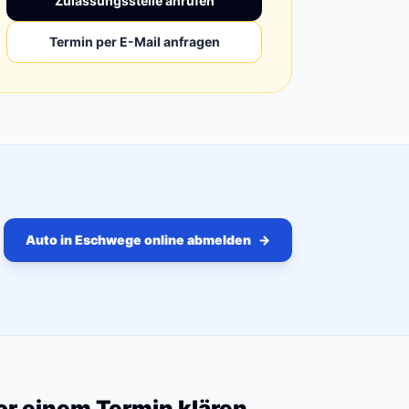
Zulassungsstelle anrufen
Termin per E-Mail anfragen
Auto in Eschwege online abmelden
→
vor einem Termin klären