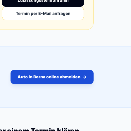
Zulassungsstelle anrufen
Termin per E-Mail anfragen
Auto in Borna online abmelden
→
vor einem Termin klären