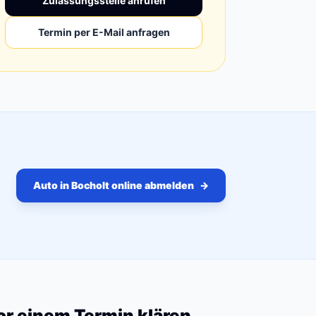
Zulassungsstelle anrufen
Termin per E-Mail anfragen
Auto in Bocholt online abmelden
→
vor einem Termin klären