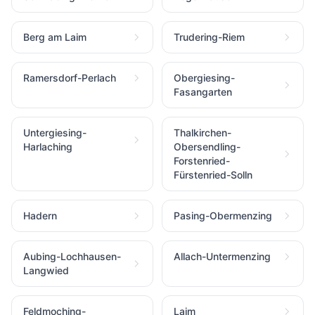
Berg am Laim
Trudering-Riem
Ramersdorf-Perlach
Obergiesing-
Fasangarten
Untergiesing-
Thalkirchen-
Harlaching
Obersendling-
Forstenried-
Fürstenried-Solln
Hadern
Pasing-Obermenzing
Aubing-Lochhausen-
Allach-Untermenzing
Langwied
Feldmoching-
Laim