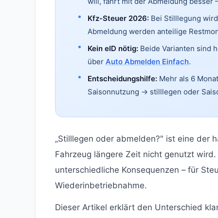
will, fährt mit der Abmeldung besser –
Kfz-Steuer 2026:
Bei Stilllegung wir
Abmeldung werden anteilige Restmona
Kein eID nötig:
Beide Varianten sind h
über
Auto Abmelden Einfach
.
Entscheidungshilfe:
Mehr als 6 Mona
Saisonnutzung → stilllegen oder Sai
„Stilllegen oder abmelden?" ist eine der 
Fahrzeug längere Zeit nicht genutzt wird.
unterschiedliche Konsequenzen – für Steu
Wiederinbetriebnahme.
Dieser Artikel erklärt den Unterschied kla