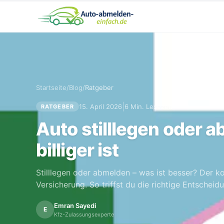
Startseite
/
Blog
/
Ratgeber
|
15. April 2026
6 Min. Lesezeit
RATGEBER
Auto stilllegen oder 
billiger ist
Stilllegen oder abmelden – was ist besser? Der k
Versicherung. So triffst du die richtige Entscheid
Emran Sayedi
E
Kfz-Zulassungsexperte