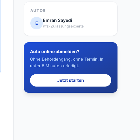
AUTOR
Emran Sayedi
E
Kfz-Zulassungsexperte
Auto online abmelden?
Ohne Behördengang, ohne Termin. In
unter 5 Minuten erledigt.
Jetzt starten