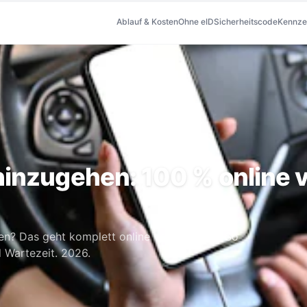
Ablauf & Kosten
Ohne eID
Sicherheitscode
Kennze
inzugehen: 100 % online 
en? Das geht komplett online von zuhause. So
 Wartezeit. 2026.