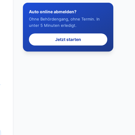
Auto online abmelden?
Ohne Behördengang, ohne Termin. In
unter 5 Minuten erledigt.
Jetzt starten