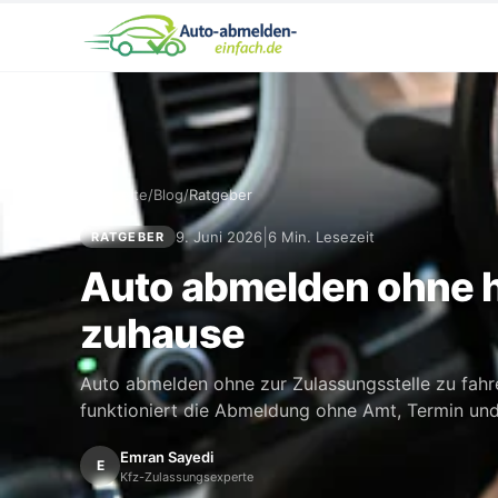
Startseite
/
Blog
/
Ratgeber
|
9. Juni 2026
6 Min. Lesezeit
RATGEBER
Auto abmelden ohne h
zuhause
Auto abmelden ohne zur Zulassungsstelle zu fahr
funktioniert die Abmeldung ohne Amt, Termin und
Emran Sayedi
E
Kfz-Zulassungsexperte