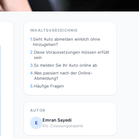
INHALTSVERZEICHNIS
1.
Geht Auto abmelden wirklich ohne
hinzugehen?
2.
Diese Voraussetzungen müssen erfüllt
sein
3.
So melden Sie Ihr Auto online ab
4.
Was passiert nach der Online-
Abmeldung?
5.
Häufige Fragen
AUTOR
Emran Sayedi
E
Kfz-Zulassungsexperte